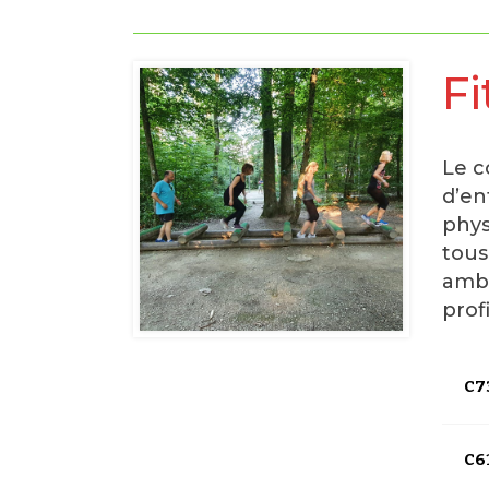
Fi
Le c
d’en
phys
tous
ambi
prof
C73
C61