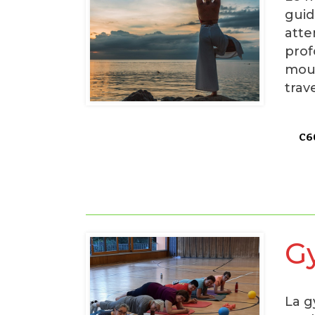
guid
atte
prof
mouv
trav
C60
G
La g