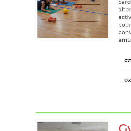
card
alte
acti
cour
conv
amu
C71
C6
G