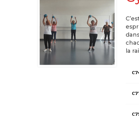
C’es
espr
dans
chaq
la r
C74
C7
C75