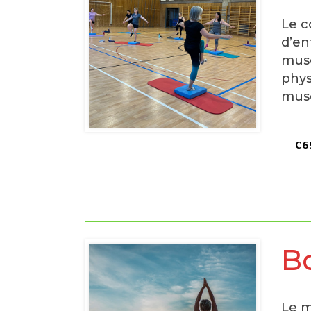
Le c
d’en
musc
phys
musc
C69
B
Le m