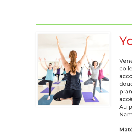
Y
Vene
coll
acco
douc
pran
accé
Au p
Nam
Maté