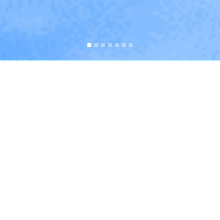
Cours de gymnastiques en
groupe pour enfants et
adultes à Onex.
Bienvenue au Club GO!
Que vous soyez un adulte passionné